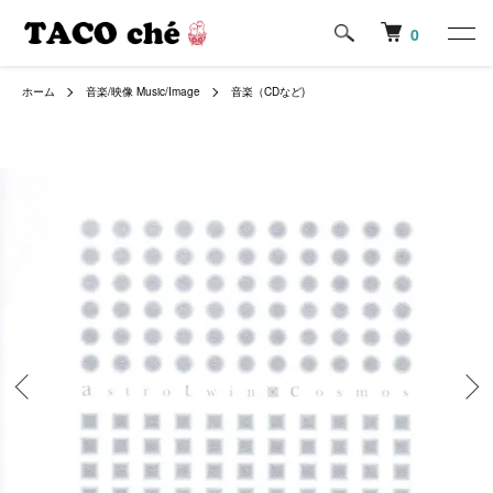
0
ホーム
音楽/映像 Music/Image
音楽（CDなど)