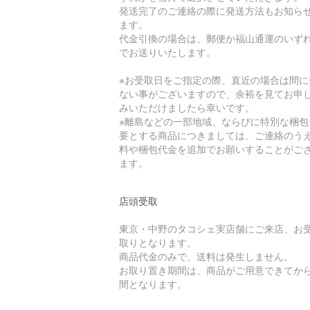
発送完了のご連絡の際に発送方法もお知ら
ます。
代金引換の場合は、郵便か福山通運のいず
でお送りいたします。
※お受取日をご指定の際、直近の場合は間に
ない事がございますので、余裕を見てお申
みいただけましたら幸いです。
※離島などの一部地域、ならびに特別な梱包
要とする商品につきましては、ご連絡のう
料や梱包代金を追加でお願いすることがご
ます。
店頭受取
東京・中野のタコシェ実店舗にご来店、お
取りとなります。
商品代金のみで、送料は発生しません。
お取り置き期間は、商品がご用意できてから
間となります。