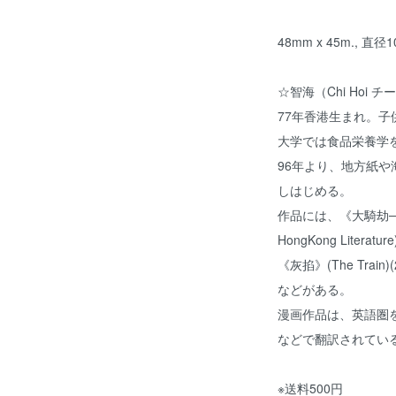
48mm x 45m., 直径1
☆智海（Chi Hoi 
77年香港生まれ。
大学では食品栄養学
96年より、地方紙
しはじめる。
作品には、《大騎劫──漫畫
HongKong Literature
《灰掐》(The Train)(20
などがある。
漫画作品は、英語圏
などで翻訳されてい
※送料500円