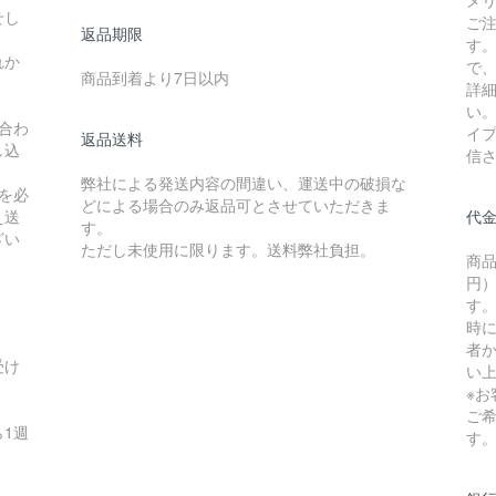
せし
ご
返品期限
す
れか
で
商品到着より7日以内
詳
い
合わ
イ
返品送料
し込
信
弊社による発送内容の間違い、運送中の破損な
を必
どによる場合のみ返品可とさせていただきま
え送
代
す。
ざい
ただし未使用に限ります。送料弊社負担。
商品
円）
す
時
者か
受け
い
※
ご
1週
す