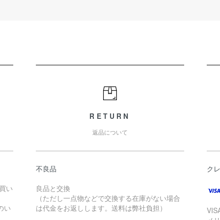
RETURN
返品について
不良品
ク
お買い
良品と交換
（ただし一点物などで交換する在庫がない場合
のい
は代金をお返しします。送料は弊社負担）
VI
メ