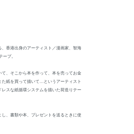
る、香港出身のアーティスト／漫画家、智海
なテープ。
いて、そこから本を作って、本を売ってお金
また紙を買って描いて…というアーティスト
ドレスな紙循環システムを描いた荷造りテー
よし、書類や本、プレゼントを送るときに使