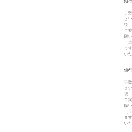
銀
手
さ
後
ご
願
（
ま
い
銀行
手
さ
後
ご
願
（
ま
い