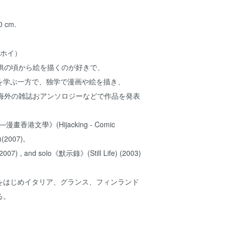
0 cm.
チーホイ）
子供の頃から絵を描くのが好きで、
を学ぶ一方で、独学で漫画や絵を描き、
や海外の雑誌おアンソロジーなどで作品を発表
香港文學》(Hijacking - Comic
)(2007),
07) , and solo《默示錄》(Still Life) (2003)
をはじめイタリア、グランス、フィンランド
る。