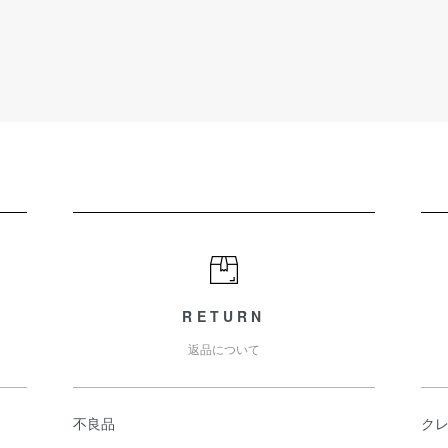
RETURN
返品について
不良品
ク