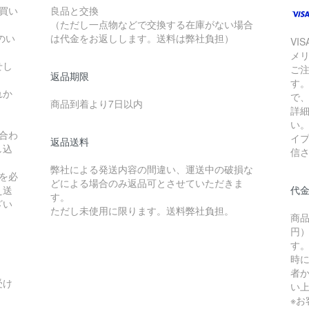
お買い
良品と交換
（ただし一点物などで交換する在庫がない場合
のい
は代金をお返しします。送料は弊社負担）
VI
メ
せし
ご
返品期限
す
れか
で
商品到着より7日以内
詳
い
合わ
イ
返品送料
し込
信
弊社による発送内容の間違い、運送中の破損な
を必
どによる場合のみ返品可とさせていただきま
え送
代
す。
ざい
ただし未使用に限ります。送料弊社負担。
商品
円）
す
時
者か
受け
い
※