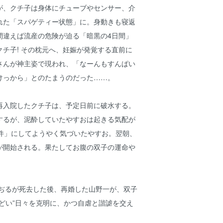
が、クチ子は身体にチューブやセンサー、介
れた「スパゲティー状態」に。身動きも寝返
間違えば流産の危険が迫る「暗黒の4日間」
チ子! その枕元へ、妊娠が発覚する直前に
さんが神主姿で現われ、「なーんもすんぱい
けっから」とのたまうのだった……。
再入院したクチ子は、予定日前に破水する。
するが、泥酔していたやすおは起きる気配が
3件」にしてようやく気づいたやすお。翌朝、
が開始される。果たしてお腹の双子の運命や
こぢるが死去した後、再婚した山野一が、双子
どい”日々を克明に、かつ自虐と諧謔を交え