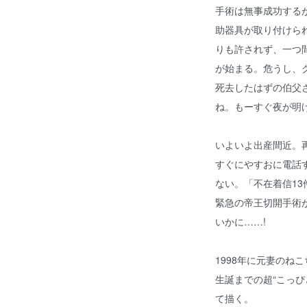
手術は無事成功する
助器具が取り付けら
りも許されず、一つ
が始まる。危うし、ク
死去したはずの伯父
ね。もーすぐ夜が明
いよいよ出産間近。
すぐにやすおに電話
ない。「不在着信1
緊急の帝王切開手術
いかに……!
1998年に元妻のね
生誕までの超“こっぴ
て描く。