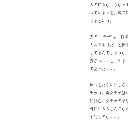
人の血管がつながっ
れている状態。成長
なるという。
妻の“クチ子”は「特
カルマ返りだ」と憤
してるんでしょうか
弄されつつも、生ま
であった……。
病院をたらい回しさ
出会う。母クチ子は
に挑む。クチ子の診
外に巨大みじんこが
予兆なのか……。