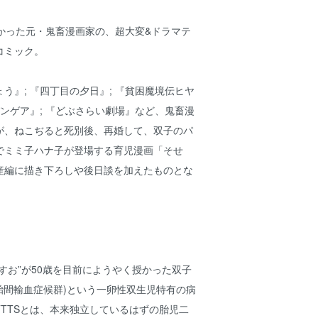
授かった元・鬼畜漫画家の、超大変&ドラマテ
コミック。
う』; 『四丁目の夕日』; 『貧困魔境伝ヒヤ
パンゲア』; 『どぶさらい劇場』など、鬼畜漫
が、ねこぢると死別後、再婚して、双子のパ
でミミ子ハナ子が登場する育児漫画「そせ
産編に描き下ろしや後日談を加えたものとな
すお”が50歳を目前にようやく授かった双子
双胎間輸血症候群)という一卵性双生児特有の病
TTSとは、本来独立しているはずの胎児二