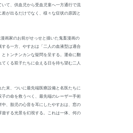
ていて、供血児から受血児童へ一方通行で流
に差が出るだけでなく、様々な症状の原因と
殊漫画家のお前がせっせと描いた鬼畜漫画の
慨する一方、やすおは「二人の血液型は適合
」とトンチンカンな疑問を呈する。運命に翻
れてくる双子たちに会える日を待ち望む二人
れた末、ついに最先端医療設備と名医たちに
双子の命を救うべく、最先端のレーザー手術
察中、胎児の心音を耳にしたやすおは、窓の
浮遊する光景を幻視する。これは一体、何の