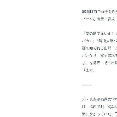
50歳目前で双子を
ィックな出産・育児
『夢の島で逢いましょ
パカ』; 『混沌大陸
画で知られる山野一
パとなり、電子書籍
じ」を発表。その出
ります。
====
元・鬼畜漫画家の“や
は、胎内でTTTS(
気にかかっていた。T