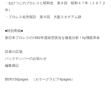
・ねひつじのプロレスと昭和史 第９回 昭和４７年（１９７２
年）
・プロレス名所探訪 第９回 大阪スタヂアム跡
■特別寄稿■
新日本プロレスの1982年度経営状況を徹底分析！by飛龍革命
読者の広場
バックナンバーのお知らせ
編集後記
B5判150pages （カラーグラビア4pages）