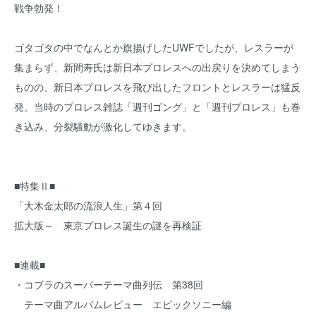
戦争勃発！
ゴタゴタの中でなんとか旗揚げしたUWFでしたが、レスラーが
集まらず、新間寿氏は新日本プロレスへの出戻りを決めてしまう
ものの、新日本プロレスを飛び出したフロントとレスラーは猛反
発。当時のプロレス雑誌「週刊ゴング」と「週刊プロレス」も巻
き込み、分裂騒動が激化してゆきます。
■特集Ⅱ■
「大木金太郎の流浪人生」第４回
拡大版～ 東京プロレス誕生の謎を再検証
■連載■
・コブラのスーパーテーマ曲列伝 第38回
テーマ曲アルバムレビュー エピックソニー編