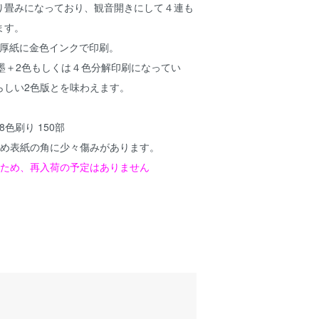
り畳みになっており、観音開きにして４連も
ます。
黒い厚紙に金色インクで印刷。
墨＋2色もしくは４色分解印刷になってい
らしい2色版とを味わえます。
 / 8色刷り 150部
ため表紙の角に少々傷みがあります。
たため、再入荷の予定はありません