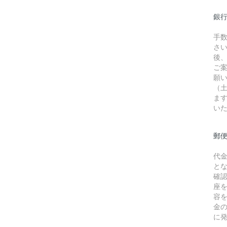
銀行
手
さ
後
ご
願
（
ま
い
郵
代
と
確
座
容
金
に