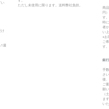
す。
ざい
ただし未使用に限ります。送料弊社負担。
商品
円）
す
時
者か
受け
い
※
ご
1週
す
銀
手
さ
後
ご
願
（
ま
い