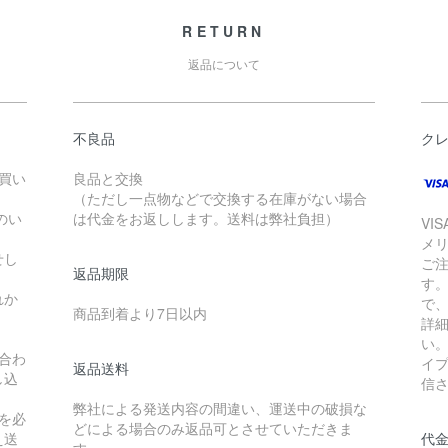
RETURN
返品について
不良品
ク
お買い
良品と交換
（ただし一点物などで交換する在庫がない場合
のい
は代金をお返しします。送料は弊社負担）
VI
メ
せし
ご
返品期限
す
れか
で
商品到着より7日以内
詳
い
合わ
イ
返品送料
し込
信
弊社による発送内容の間違い、運送中の破損な
を必
どによる場合のみ返品可とさせていただきま
え送
代