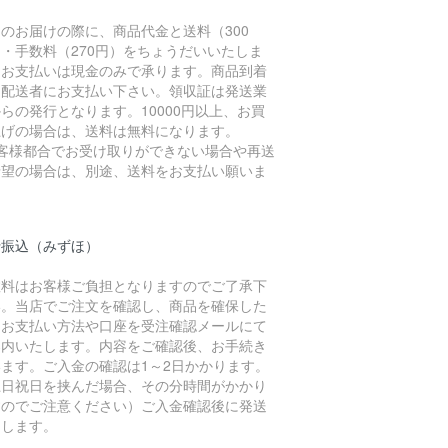
のお届けの際に、商品代金と送料（300
・手数料（270円）をちょうだいいたしま
。お支払いは現金のみで承ります。商品到着
に配送者にお支払い下さい。領収証は発送業
らの発行となります。10000円以上、お買
上げの場合は、送料は無料になります。
お客様都合でお受け取りができない場合や再送
希望の場合は、別途、送料をお支払い願いま
。
行振込（みずほ）
数料はお客様ご負担となりますのでご了承下
い。当店でご注文を確認し、商品を確保した
、お支払い方法や口座を受注確認メールにて
案内いたします。内容をご確認後、お手続き
います。ご入金の確認は1～2日かかります。
土日祝日を挟んだ場合、その分時間がかかり
すのでご注意ください）ご入金確認後に発送
たします。