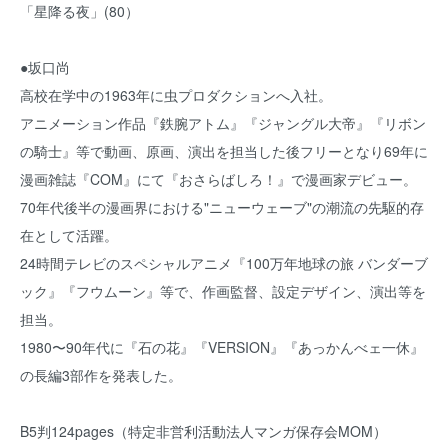
「星降る夜」(80）
●坂口尚
高校在学中の1963年に虫プロダクションへ入社。
アニメーション作品『鉄腕アトム』『ジャングル大帝』『リボン
の騎士』等で動画、原画、演出を担当した後フリーとなり69年に
漫画雑誌『COM』にて『おさらばしろ！』で漫画家デビュー。
70年代後半の漫画界における"ニューウェーブ"の潮流の先駆的存
在として活躍。
24時間テレビのスペシャルアニメ『100万年地球の旅 バンダーブ
ック』『フウムーン』等で、作画監督、設定デザイン、演出等を
担当。
1980〜90年代に『石の花』『VERSION』『あっかんべェ一休』
の長編3部作を発表した。
B5判124pages（特定非営利活動法人マンガ保存会MOM）