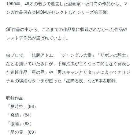
1995年、49才の若さで逝去した漫画家・坂口尚の作品から、マ
ンガ作品保存会MOMがセレクトしたシリーズ第三弾。
SF作品の中から、これまでの作品集に収録されなかった作品や
レストア作品が選ばれています。
虫プロで、「鉄腕アトム」「ジャングル大帝」「リボンの騎士」
などを描いていた坂口が、手塚治虫が亡くなって間もなく発表し
た追悼作品「星の界」や、再スキャンとリタッチによってオリジ
ナルの繊細なタッチが甦った「星降る夜」など5本を収録。
収録作品
「夏時空」(86）
「奇蹟」(84）
「微睡」(83）
「星の界」(89）