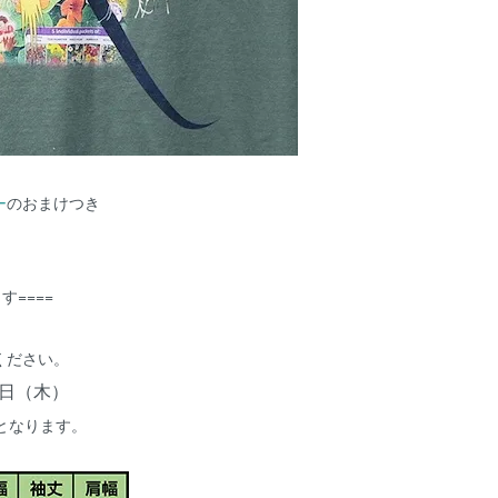
ー
のおまけつき
す====
ください。
5日（木）
となります。