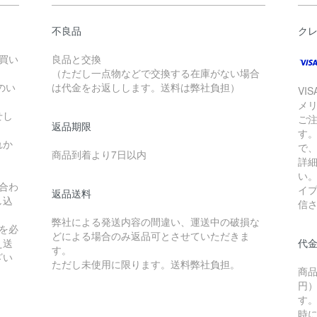
不良品
ク
お買い
良品と交換
（ただし一点物などで交換する在庫がない場合
のい
は代金をお返しします。送料は弊社負担）
VI
メ
せし
ご
返品期限
す
れか
で
商品到着より7日以内
詳
い
合わ
イ
返品送料
し込
信
弊社による発送内容の間違い、運送中の破損な
を必
どによる場合のみ返品可とさせていただきま
え送
代
す。
ざい
ただし未使用に限ります。送料弊社負担。
商品
円）
す
時