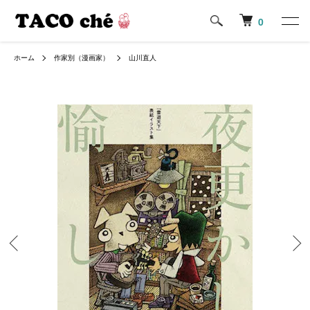
0
ホーム
作家別（漫画家）
山川直人