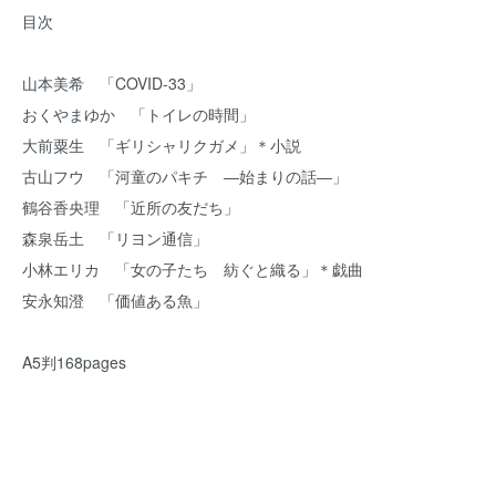
目次
山本美希 「COVID-33」
おくやまゆか 「トイレの時間」
大前粟生 「ギリシャリクガメ」＊小説
古山フウ 「河童のパキチ ―始まりの話―」
鶴谷香央理 「近所の友だち」
森泉岳土 「リヨン通信」
小林エリカ 「女の子たち 紡ぐと織る」＊戯曲
安永知澄 「価値ある魚」
A5判168pages