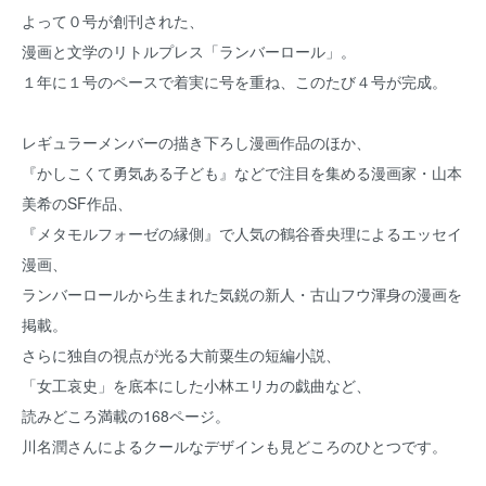
よって０号が創刊された、
漫画と文学のリトルプレス「ランバーロール」。
１年に１号のペースで着実に号を重ね、このたび４号が完成。
レギュラーメンバーの描き下ろし漫画作品のほか、
『かしこくて勇気ある子ども』などで注目を集める漫画家・山本
美希のSF作品、
『メタモルフォーゼの縁側』で人気の鶴谷香央理によるエッセイ
漫画、
ランバーロールから生まれた気鋭の新人・古山フウ渾身の漫画を
掲載。
さらに独自の視点が光る大前粟生の短編小説、
「女工哀史」を底本にした小林エリカの戯曲など、
読みどころ満載の168ページ。
川名潤さんによるクールなデザインも見どころのひとつです。