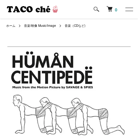
0
ホーム
音楽/映像 Music/Image
音楽（CDなど)