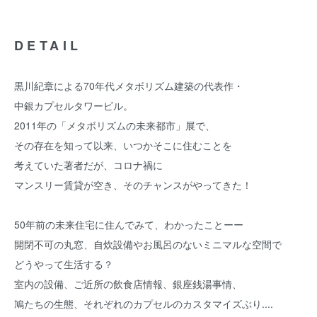
DETAIL
黒川紀章による70年代メタボリズム建築の代表作・
中銀カプセルタワービル。
2011年の「メタボリズムの未来都市」展で、
その存在を知って以来、いつかそこに住むことを
考えていた著者だが、コロナ禍に
マンスリー賃貸が空き、そのチャンスがやってきた！
50年前の未来住宅に住んでみて、わかったことーー
開閉不可の丸窓、自炊設備やお風呂のないミニマルな空間で
どうやって生活する？
室内の設備、ご近所の飲食店情報、銀座銭湯事情、
鳩たちの生態、それぞれのカプセルのカスタマイズぶり....