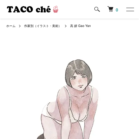
0
ホーム
作家別（イラスト・美術）
高 妍 Gao Yan