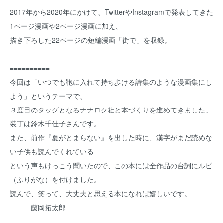
2017年から2020年にかけて、TwitterやInstagramで発表してきた
1ページ漫画や2ページ漫画に加え、
描き下ろした22ページの短編漫画「街で」を収録。
==========
今回は「いつでも鞄に入れて持ち歩ける詩集のような漫画集にし
よう」というテーマで、
３度目のタッグとなるナナロク社と本づくりを進めてきました。
装丁は鈴木千佳子さんです。
また、前作『夏がとまらない』を出した時に、漢字がまだ読めな
い子供も読んでくれている
という声もけっこう聞いたので、この本には全作品の台詞にルビ
（ふりがな）を付けました。
読んで、笑って、大丈夫と思える本になれば嬉しいです。
藤岡拓太郎
=========