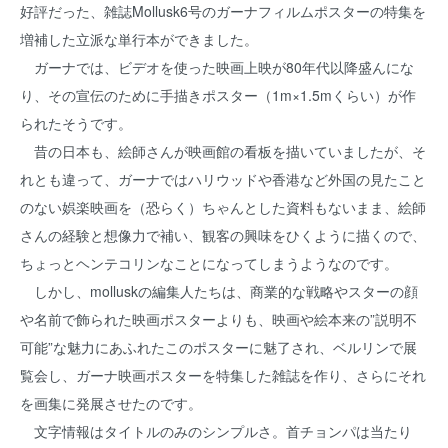
好評だった、雑誌Mollusk6号のガーナフィルムポスターの特集を
増補した立派な単行本ができました。
ガーナでは、ビデオを使った映画上映が80年代以降盛んにな
り、その宣伝のために手描きポスター（1m×1.5mくらい）が作
られたそうです。
昔の日本も、絵師さんが映画館の看板を描いていましたが、そ
れとも違って、ガーナではハリウッドや香港など外国の見たこと
のない娯楽映画を（恐らく）ちゃんとした資料もないまま、絵師
さんの経験と想像力で補い、観客の興味をひくように描くので、
ちょっとヘンテコリンなことになってしまうようなのです。
しかし、molluskの編集人たちは、商業的な戦略やスターの顔
や名前で飾られた映画ポスターよりも、映画や絵本来の”説明不
可能”な魅力にあふれたこのポスターに魅了され、ベルリンで展
覧会し、ガーナ映画ポスターを特集した雑誌を作り、さらにそれ
を画集に発展させたのです。
文字情報はタイトルのみのシンプルさ。首チョンパは当たり