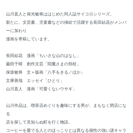
山川直人と保光敏将ははじめた同人誌サイコロシリーズ。
新たに、文芸書、児童書などの挿絵で活躍する長田結花がメンバ
ーに加わり
漫画を寄稿しています。
長田結花 漫画「ちいさな山のはなし」
薗田千晴 創作文芸「閻魔さまの頬杖」
保坂敏将 文＋版画「八手をきる／ほか」
文庫善哉 エッセイ「ひとり」
山川直人 漫画「可愛くないウサギ」
山川作品は、喫茶店めぐりを趣味にする男が、まもなく閉店にな
る
店を探して見知らぬ町を行く物語。
コーヒーを愛でる人とのほっこりとは異なる個性の強い謎キャラ