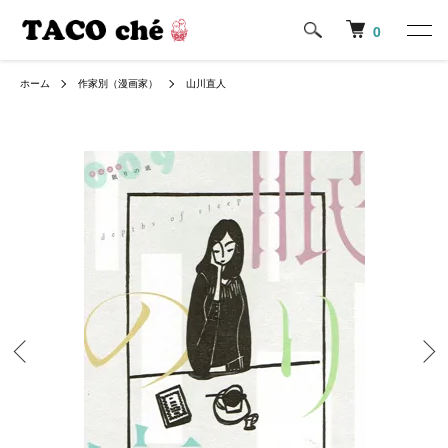
0
ホーム
作家別（漫画家）
山川直人