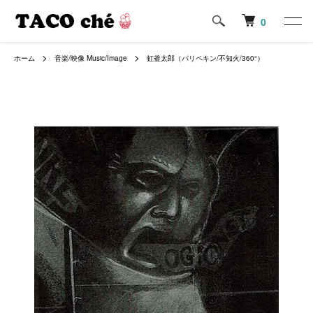
0
ホーム
音楽/映像 Music/Image
虹釜太郎（パリペキン/不知火/360°）