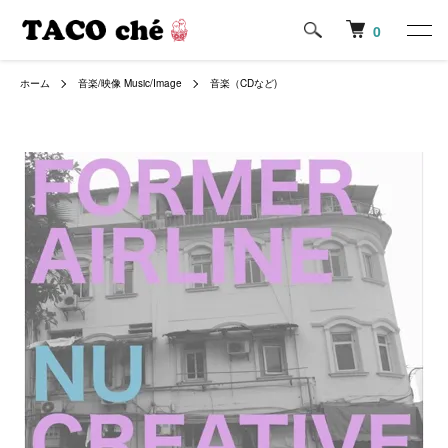
0
ホーム
音楽/映像 Music/Image
音楽（CDなど)