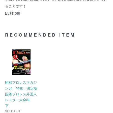
ることです！
B5判108P
RECOMMENDED ITEM
昭和プロレスマガジ
ン34「特集：決定版
国際プロレス外国人
レスラー大全科
下」
SOLD OUT