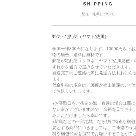
SHIPPING
配送・送料について
郵便・宅配便（ヤマト/佐川）
全国一律300円になります。10000円以上
物の場合、送料は無料です。
郵便が宅配便（クロネコヤマト/佐川急便）
ずれかを当方で選択させていただきます。
発送完了のご連絡の際に発送方法もお知ら
ます。
代金引換の場合は、郵便か福山通運のいず
でお送りいたします。
※お受取日をご指定の際、直近の場合は間に
ない事がございますので、余裕を見てお申
みいただけましたら幸いです。
※離島などの一部地域、ならびに特別な梱包
要とする商品につきましては、ご連絡のう
料や梱包代金を追加でお願いすることがご