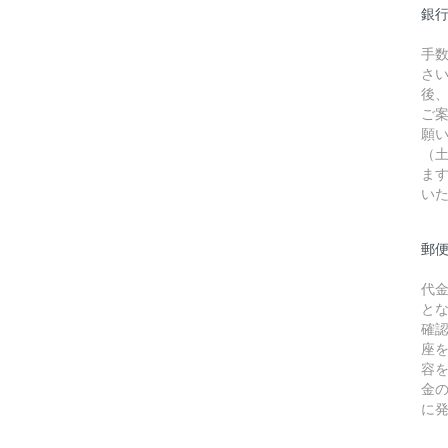
銀行
手
さ
後
ご
願
（
ま
い
郵
代
と
確
座
容
金
に