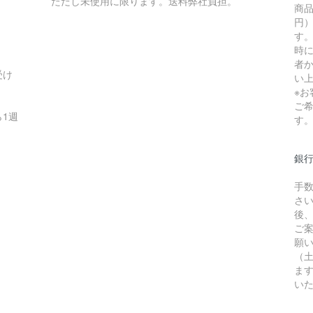
ただし未使用に限ります。送料弊社負担。
商品
円）
す
時
者か
受け
い
※
ご
1週
す
銀
手
さ
後
ご
願
（
ま
い