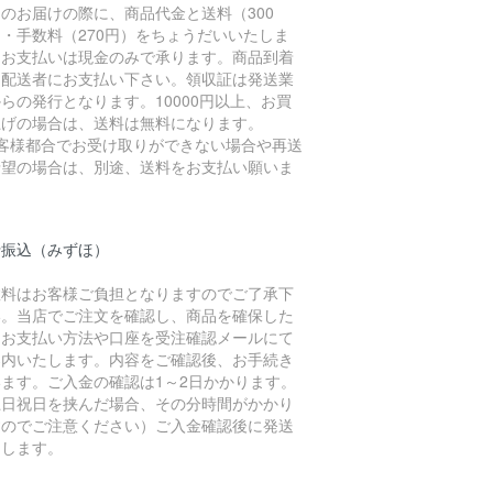
のお届けの際に、商品代金と送料（300
・手数料（270円）をちょうだいいたしま
。お支払いは現金のみで承ります。商品到着
に配送者にお支払い下さい。領収証は発送業
らの発行となります。10000円以上、お買
上げの場合は、送料は無料になります。
お客様都合でお受け取りができない場合や再送
希望の場合は、別途、送料をお支払い願いま
。
行振込（みずほ）
数料はお客様ご負担となりますのでご了承下
い。当店でご注文を確認し、商品を確保した
、お支払い方法や口座を受注確認メールにて
案内いたします。内容をご確認後、お手続き
います。ご入金の確認は1～2日かかります。
土日祝日を挟んだ場合、その分時間がかかり
すのでご注意ください）ご入金確認後に発送
たします。