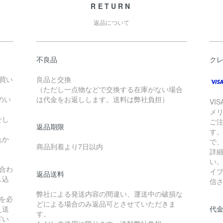
RETURN
返品について
不良品
ク
お買い
良品と交換
（ただし一点物などで交換する在庫がない場合
のい
は代金をお返しします。送料は弊社負担）
VI
メ
せし
ご
返品期限
す
れか
で
商品到着より7日以内
詳
い
合わ
イ
返品送料
し込
信
弊社による発送内容の間違い、運送中の破損な
を必
どによる場合のみ返品可とさせていただきま
え送
代
す。
ざい