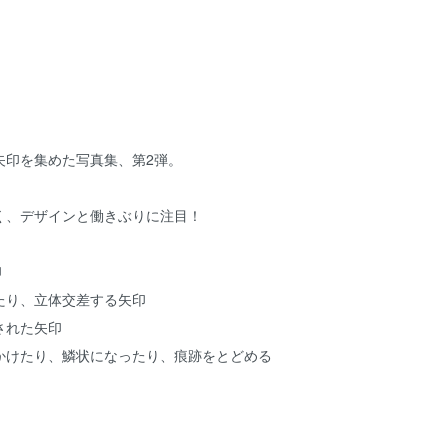
矢印を集めた写真集、第2弾。
く、デザインと働きぶりに注目！
印
たり、立体交差する矢印
された矢印
かけたり、鱗状になったり、痕跡をとどめる