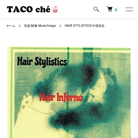
0
ホーム
音楽/映像 Music/Image
HAIR STYLISTICS/中原昌也