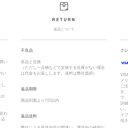
RETURN
返品について
不良品
ク
お買い
良品と交換
（ただし一点物などで交換する在庫がない場合
のい
は代金をお返しします。送料は弊社負担）
VI
メ
せし
ご
返品期限
す
れか
で
商品到着より7日以内
詳
い
合わ
イ
返品送料
し込
信
弊社による発送内容の間違い、運送中の破損な