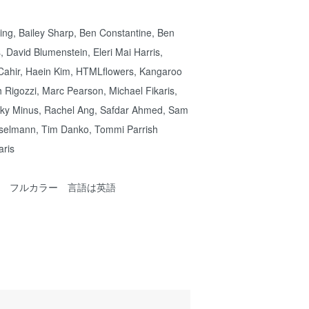
g, Bailey Sharp, Ben Constantine, Ben
 David Blumenstein, Eleri Mai Harris,
ahir, Haein Kim, HTMLflowers, Kangaroo
h Rigozzi, Marc Pearson, Michael Fikaris,
cky Minus, Rachel Ang, Safdar Ahmed, Sam
selmann, Tim Danko, Tommi Parrish
ris
綴じ フルカラー 言語は英語