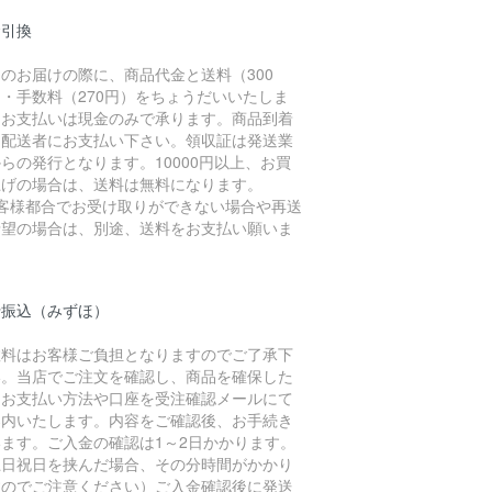
金引換
のお届けの際に、商品代金と送料（300
・手数料（270円）をちょうだいいたしま
。お支払いは現金のみで承ります。商品到着
に配送者にお支払い下さい。領収証は発送業
らの発行となります。10000円以上、お買
上げの場合は、送料は無料になります。
お客様都合でお受け取りができない場合や再送
希望の場合は、別途、送料をお支払い願いま
。
行振込（みずほ）
数料はお客様ご負担となりますのでご了承下
い。当店でご注文を確認し、商品を確保した
、お支払い方法や口座を受注確認メールにて
案内いたします。内容をご確認後、お手続き
います。ご入金の確認は1～2日かかります。
土日祝日を挟んだ場合、その分時間がかかり
すのでご注意ください）ご入金確認後に発送