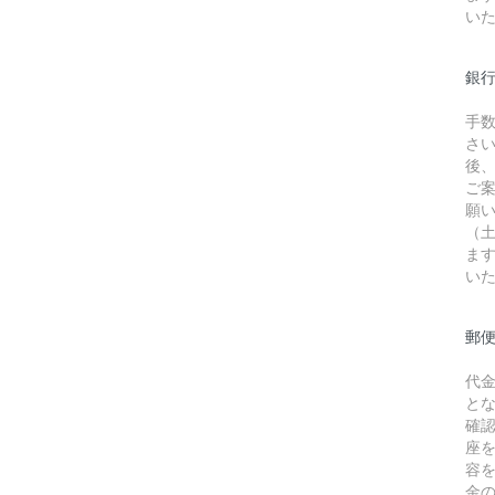
い
銀行
手
さ
後
ご
願
（
ま
い
郵
代
と
確
座
容
金