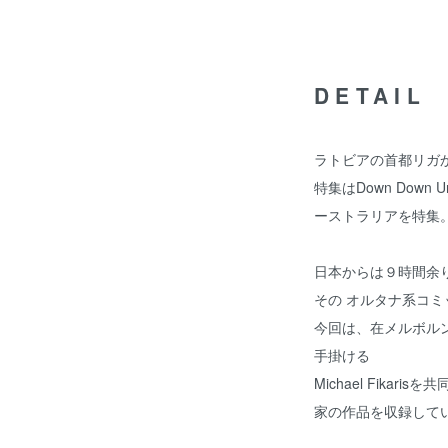
DETAIL
ラトビアの首都リガか
特集はDown Dow
ーストラリアを特集
日本からは９時間余
その オルタナ系コ
今回は、在メルボルンの
手掛ける
Michael Fika
家の作品を収録して