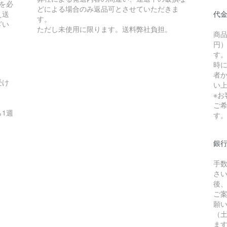
を必
どによる場合のみ返品可とさせていただきま
え送
代
す。
ざい
ただし未使用に限ります。送料弊社負担。
商品
円）
す
時
者か
受け
い
※
ご
1週
す
銀
手
さ
後
ご
願
（
ま