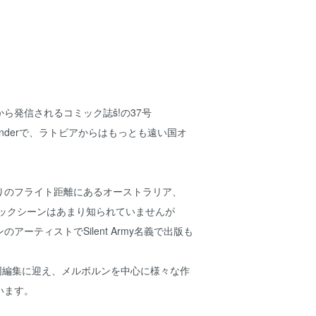
ら発信されるコミック誌š!の37号
n Underで、ラトビアからはもっとも遠い国オ
。
りのフライト距離にあるオーストラリア、
ミックシーンはあまり知られていませんが
アーティストでSilent Army名義で出版も
risを共同編集に迎え、メルボルンを中心に様々な作
います。