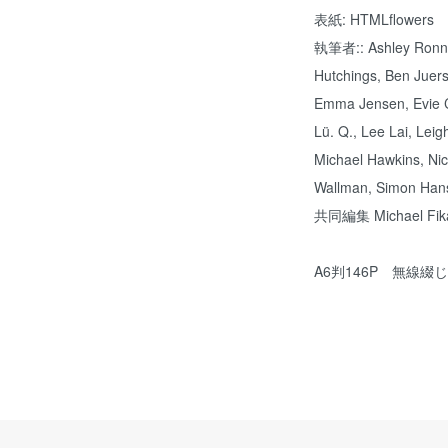
表紙: HTMLflowers
執筆者:: Ashley Ronnin
Hutchings, Ben Juers,
Emma Jensen, Evie C
Lü. Q., Lee Lai, Leig
Michael Hawkins, Ni
Wallman, Simon Han
共同編集 Michael Fika
A6判146P 無線