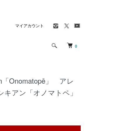
マイアカウント
0
kian「Onomatopē」 アレ
シキアン「オノマトペ」