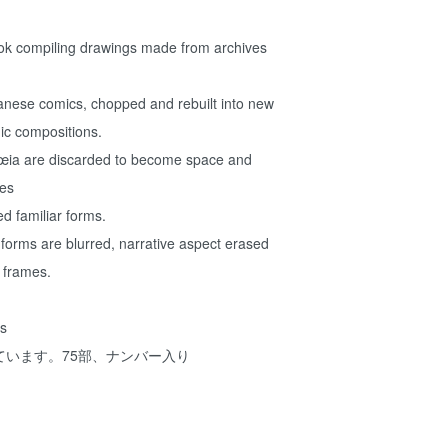
ok compiling drawings made from archives
anese comics, chopped and rebuilt into new
ic compositions.
ia are discarded to become space and
ves
d familiar forms.
 forms are blurred, narrative aspect erased
 frames.
s
ています。75部、ナンバー入り