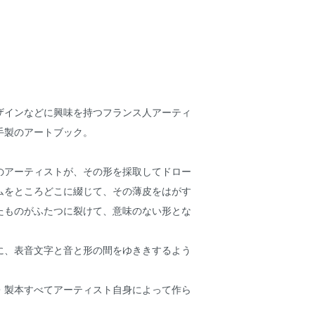
ザインなどに興味を持つフランス人アーティ
anの手製のアートブック。
のアーティストが、その形を採取してドロー
ムをところどこに綴じて、その薄皮をはがす
たものがふたつに裂けて、意味のない形とな
に、表音文字と音と形の間をゆききするよう
・製本すべてアーティスト自身によって作ら