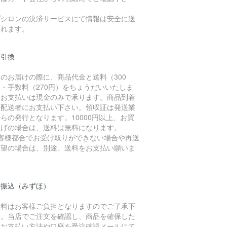
。
プシロンの決済サービスにて情報は安全に送
されます。
金引換
のお届けの際に、商品代金と送料（300
・手数料（270円）をちょうだいいたしま
。お支払いは現金のみで承ります。商品到着
に配送者にお支払い下さい。領収証は発送業
らの発行となります。10000円以上、お買
上げの場合は、送料は無料になります。
お客様都合でお受け取りができない場合や再送
希望の場合は、別途、送料をお支払い願いま
。
行振込（みずほ）
数料はお客様ご負担となりますのでご了承下
い。当店でご注文を確認し、商品を確保した
、お支払い方法や口座を受注確認メールにて