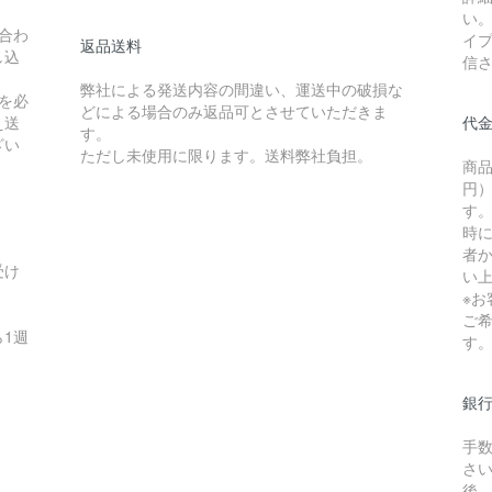
い
合わ
イ
返品送料
し込
信
弊社による発送内容の間違い、運送中の破損な
を必
どによる場合のみ返品可とさせていただきま
え送
代
す。
ざい
ただし未使用に限ります。送料弊社負担。
商品
円）
す
時
者か
受け
い
※
ご
1週
す
銀
手
さ
後