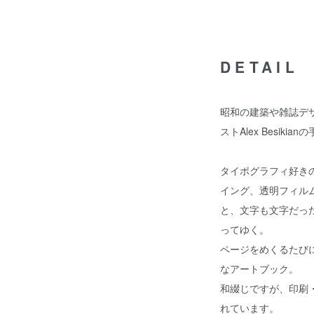
DETAIL
昭和の建築や雑誌デ
ストAlex Besiki
タイポグラフィ好き
イング、透明フィル
と、文字も文字だっ
ってゆく。
ページをめくるたび
なアートブック。
和綴じですが、印刷
れています。