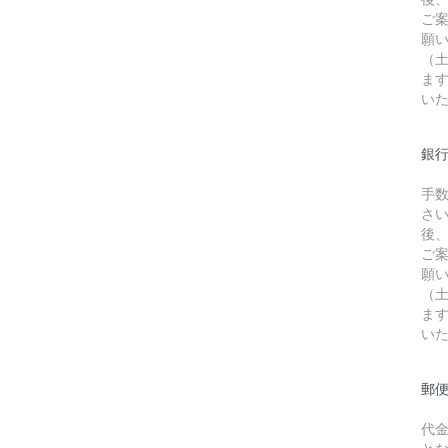
ご
願
（
ま
い
銀行
手
さ
後
ご
願
（
ま
い
郵
代
と