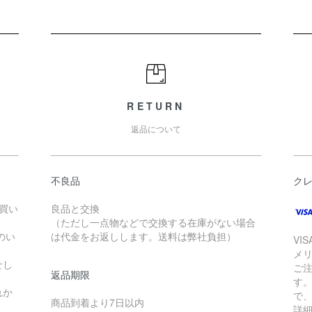
RETURN
返品について
不良品
ク
お買い
良品と交換
（ただし一点物などで交換する在庫がない場合
のい
は代金をお返しします。送料は弊社負担）
VI
メ
せし
ご
返品期限
す
れか
で
商品到着より7日以内
詳