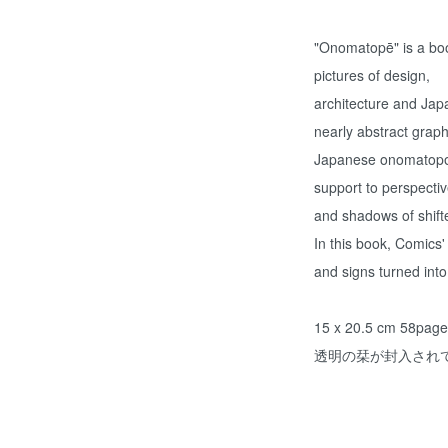
"Onomatopē" is a bo
pictures of design,
architecture and Jap
nearly abstract graph
Japanese onomatopœ
support to perspecti
and shadows of shifte
In this book, Comics'
and signs turned into
15 x 20.5 cm 58page
透明の栞が封入され