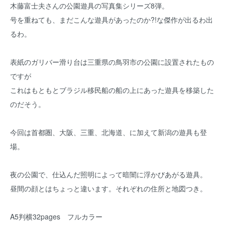
木藤富士夫さんの公園遊具の写真集シリーズ8弾。
号を重ねても、まだこんな遊具があったのか?!な傑作が出るわ出
るわ。
表紙のガリバー滑り台は三重県の鳥羽市の公園に設置されたもの
ですが
これはもともとブラジル移民船の船の上にあった遊具を移築した
のだそう。
今回は首都圏、大阪、三重、北海道、に加えて新潟の遊具も登
場。
夜の公園で、仕込んだ照明によって暗闇に浮かびあがる遊具。
昼間の顔とはちょっと違います。それぞれの住所と地図つき。
A5判横32pages フルカラー