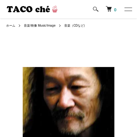
0
ホーム
音楽/映像 Music/Image
音楽（CDなど)