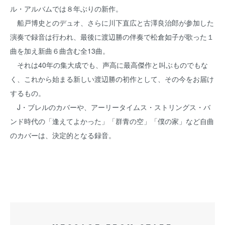
ル・アルバムでは８年ぶりの新作。
船戸博史とのデュオ、さらに川下直広と古澤良治郎が参加した
演奏で録音は行われ、最後に渡辺勝の伴奏で松倉如子が歌った１
曲を加え新曲６曲含む全13曲。
それは40年の集大成でも、声高に最高傑作と叫ぶものでもな
く、これから始まる新しい渡辺勝の初作として、その今をお届け
するもの。
J・ブレルのカバーや、アーリータイムス・ストリングス・バ
ンド時代の「逢えてよかった」「群青の空」「僕の家」など自曲
のカバーは、決定的となる録音。