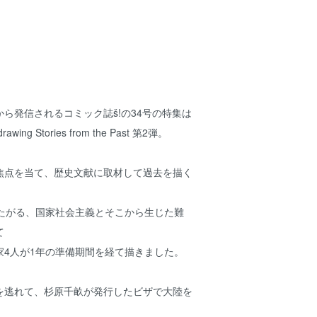
ら発信されるコミック誌š!の34号の特集は
ng Stories from the Past 第2弾。
焦点を当て、歴史文献に取材して過去を描く
またがる、国家社会主義とそこから生じた難
て
家4人が1年の準備期間を経て描きました。
を逃れて、杉原千畝が発行したビザで大陸を