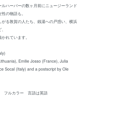
ールハーバーの数ヶ月前にニュージーランド
女性の物語も。
しがる敦賀の人たち、銭湯への戸惑い、横浜
ど、
描かれています。
ly)
thuania), Emilie Josso (France), Julia
e Socal (Italy) and a postscript by Ole
綴じ フルカラー 言語は英語