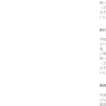
願
（
ま
い
銀行
手
さ
後
ご
願
（
ま
い
郵
代
と
確