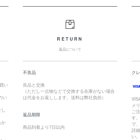
RETURN
返品について
不良品
ク
お買い
良品と交換
（ただし一点物などで交換する在庫がない場合
のい
は代金をお返しします。送料は弊社負担）
VI
メ
せし
ご
返品期限
す
れか
で
商品到着より7日以内
詳
い