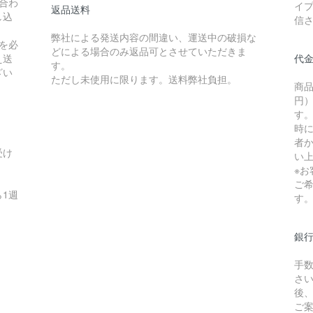
合わ
イ
返品送料
し込
信
弊社による発送内容の間違い、運送中の破損な
を必
どによる場合のみ返品可とさせていただきま
え送
代
す。
ざい
ただし未使用に限ります。送料弊社負担。
商品
円）
す
時
者か
受け
い
※
ご
1週
す
銀
手
さ
後
ご