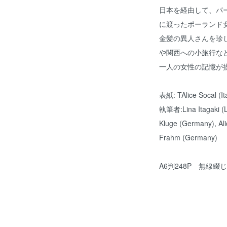
日本を経由して、パ
に渡ったポーランド
金髪の異人さんを珍
や関西への小旅行な
一人の女性の記憶が
表紙: TAlice Socal (Ita
執筆者:Lina Itagaki (Li
Kluge (Germany), Alic
Frahm (Germany)
A6判248P 無線