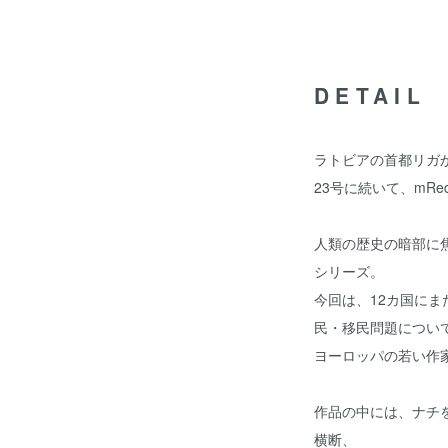
DETAIL
ラトビアの首都リガか
23号に続いて、mRedrawi
人類の歴史の暗部に
シリーズ。
今回は、12カ国に
民・移民問題につい
ヨーロッパの若い作
作品の中には、ナチ
横断、