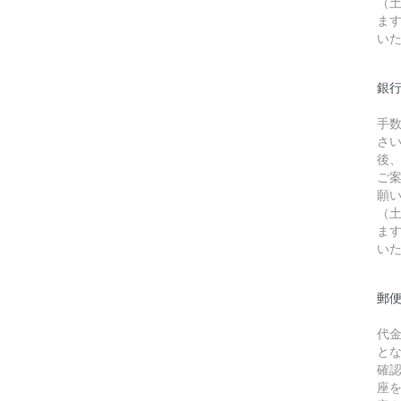
（
ま
い
銀行
手
さ
後
ご
願
（
ま
い
郵
代
と
確
座