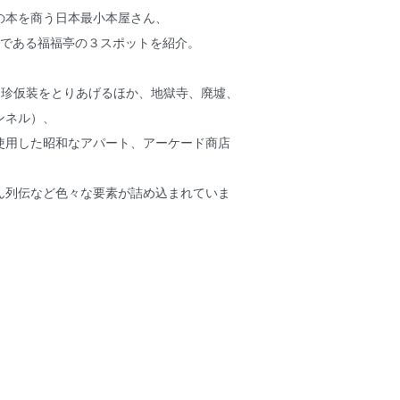
の本を商う日本最小本屋さん、
設である福福亭の３スポットを紹介。
は珍仮装をとりあげるほか、地獄寺、廃墟、
ンネル）、
使用した昭和なアパート、アーケード商店
ん列伝など色々な要素が詰め込まれていま