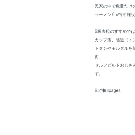
民家の中で数冊だけ
ラーメン店×宿泊施
B級表現のすすめで
カップ酒、隧道（ト
トタンやモルタルを
街、
セルフビルドおじさ
す。
B5判68pages