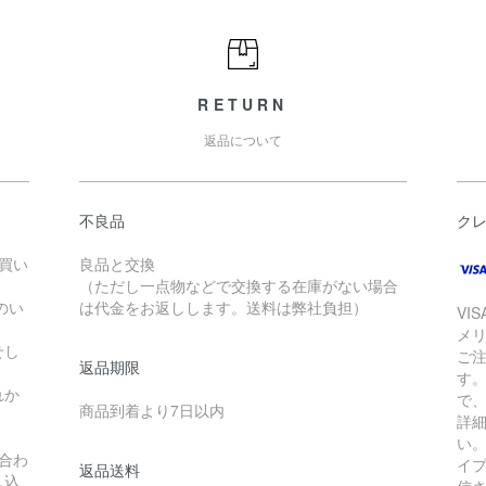
RETURN
返品について
不良品
ク
お買い
良品と交換
（ただし一点物などで交換する在庫がない場合
のい
は代金をお返しします。送料は弊社負担）
VI
メ
せし
ご
返品期限
す
れか
で
商品到着より7日以内
詳
い
合わ
イ
返品送料
し込
信