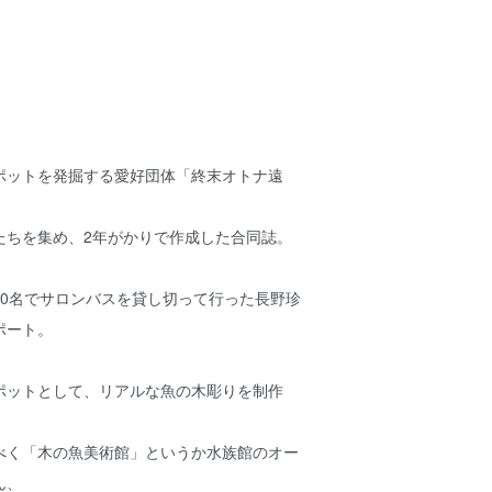
ポットを発掘する愛好団体「終末オトナ遠
たちを集め、2年がかりで作成した合同誌。
30名でサロンバスを貸し切って行った長野珍
ポート。
ポットとして、リアルな魚の木彫りを制作
べく「木の魚美術館」というか水族館のオー
ん、