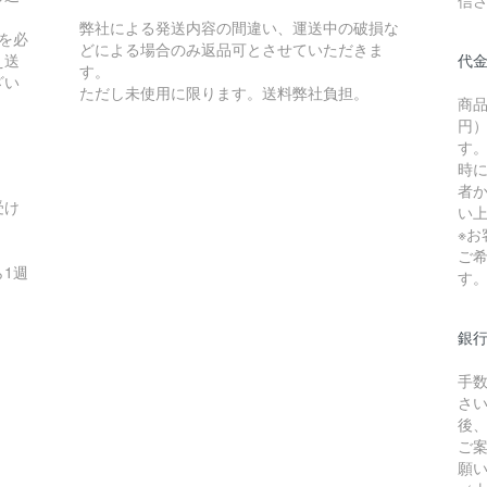
弊社による発送内容の間違い、運送中の破損な
を必
どによる場合のみ返品可とさせていただきま
え送
代
す。
ざい
ただし未使用に限ります。送料弊社負担。
商品
円）
す
時
者か
受け
い
※
ご
1週
す
銀
手
さ
後
ご
願