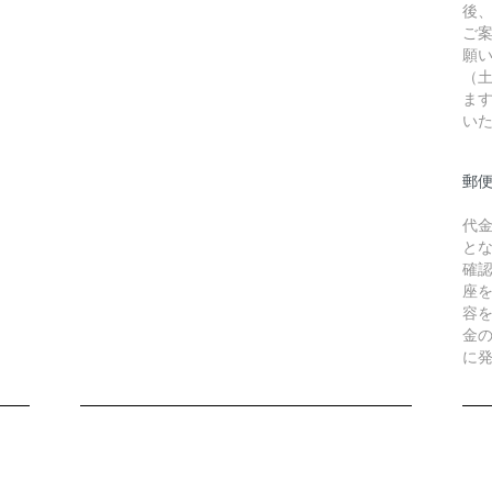
後
ご
願
（
ま
い
郵
代
と
確
座
容
金
に