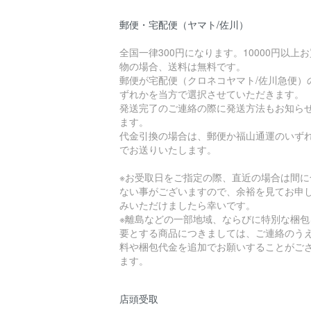
郵便・宅配便（ヤマト/佐川）
全国一律300円になります。10000円以上
物の場合、送料は無料です。
郵便が宅配便（クロネコヤマト/佐川急便）
ずれかを当方で選択させていただきます。
発送完了のご連絡の際に発送方法もお知ら
ます。
代金引換の場合は、郵便か福山通運のいず
でお送りいたします。
※お受取日をご指定の際、直近の場合は間に
ない事がございますので、余裕を見てお申
みいただけましたら幸いです。
※離島などの一部地域、ならびに特別な梱包
要とする商品につきましては、ご連絡のう
料や梱包代金を追加でお願いすることがご
ます。
店頭受取