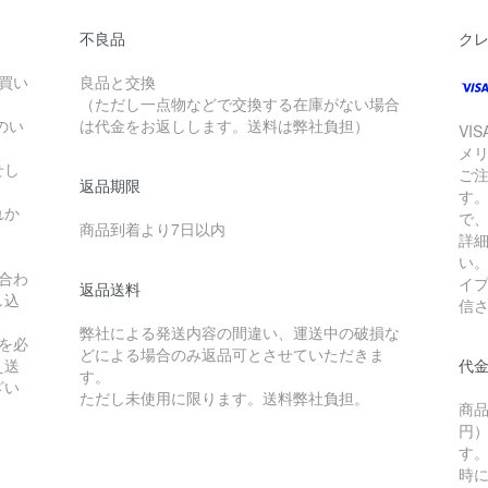
不良品
ク
お買い
良品と交換
（ただし一点物などで交換する在庫がない場合
のい
は代金をお返しします。送料は弊社負担）
VI
メ
せし
ご
返品期限
す
れか
で
商品到着より7日以内
詳
い
合わ
イ
返品送料
し込
信
弊社による発送内容の間違い、運送中の破損な
を必
どによる場合のみ返品可とさせていただきま
え送
代
す。
ざい
ただし未使用に限ります。送料弊社負担。
商品
円）
す
時