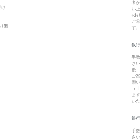
者か
受け
い
※
ご
1週
す
銀
手
さ
後
ご
願
（
ま
い
銀行
手
さ