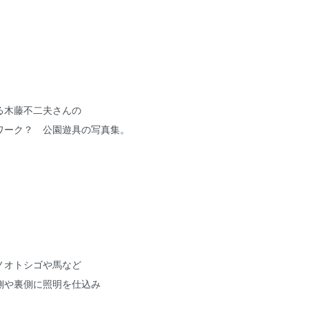
る木藤不二夫さんの
ワーク？ 公園遊具の写真集。
、
ノオトシゴや馬など
側や裏側に照明を仕込み