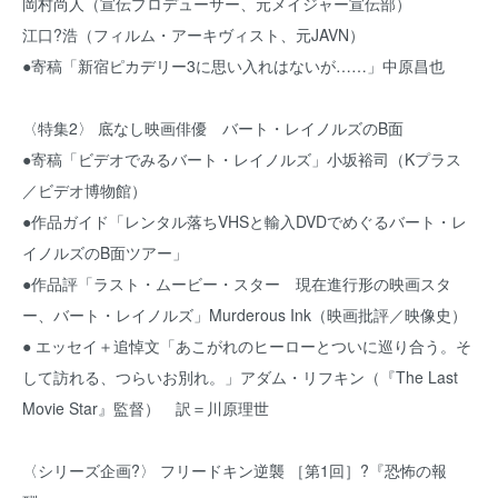
岡村尚人（宣伝プロデューサー、元メイジャー宣伝部）
江口?浩（フィルム・アーキヴィスト、元JAVN）
●寄稿「新宿ピカデリー3に思い入れはないが……」中原昌也
〈特集2〉 底なし映画俳優 バート・レイノルズのB面
●寄稿「ビデオでみるバート・レイノルズ」小坂裕司（Kプラス
／ビデオ博物館）
●作品ガイド「レンタル落ちVHSと輸入DVDでめぐるバート・レ
イノルズのB面ツアー」
●作品評「ラスト・ムービー・スター 現在進行形の映画スタ
ー、バート・レイノルズ」Murderous Ink（映画批評／映像史）
● エッセイ＋追悼文「あこがれのヒーローとついに巡り合う。そ
して訪れる、つらいお別れ。」アダム・リフキン（『The Last
Movie Star』監督） 訳＝川原理世
〈シリーズ企画?〉 フリードキン逆襲 ［第1回］?『恐怖の報