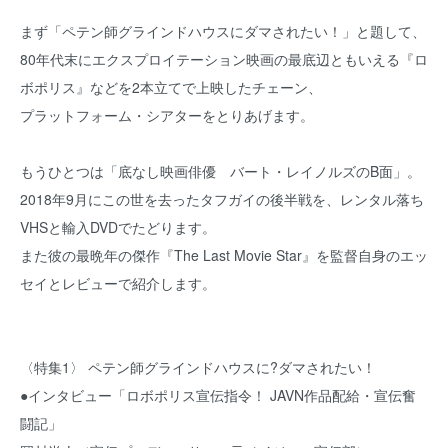
まず「ペテン師グラインドハウスにダマされたい！」と題して、
80年代末にエクスプロイテーション映画の最底辺ともいえる『ロ
ボポリス』などを2本立てで上映したチェーン、
プラットフォーム・シアターをとりあげます。
もうひとつは「底なし映画俳優 バート・レイノルズのB面」。
2018年9月にこの世を去ったタフガイの後半戦を、レンタル落ち
VHSと輸入DVDでたどります。
また彼の最晩年の傑作『The Last Movie Star』を監督自身のエッ
セイとレビューで紹介します。
〈特集1〉 ペテン師グラインドハウスに?ダマされたい！
●インタビュー「ロボポリス宣伝指令！ JAVN作品配給・宣伝奮
闘記」