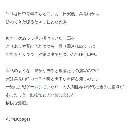
平凡な田中青年のもとに、あつ日突然、高尾山から
訪ねてきた喋るたきつねとたぬき。
何かワケあって押し掛けてきた二匹を
とりあえず受け入れつつも、振り回されぬように
距離をとりつつ、次第に事情をつかんでゆく田中。
童話のような、豊かな自然と動物たちの描写の中に
実は高尾山のカラス天狗と田中が正体を知らぬまま
一緒に対戦ゲームしていたり…と人間世界や現代社会との接点が
あったりと、動物軸と人間軸の交錯が
愉快な漫画。
A5判30pages