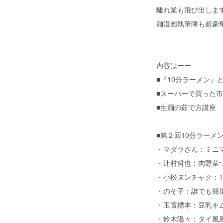
離れ業も飛び出しま
麺漫画執筆陣も超豪
内容はーー
■『10分ラーメン』
■スーパーで買った
■生麺の茹で方講座
■第２回10分ラーメ
・マダラさん：ミニ
・辻村哲也：肉野菜
・小松ヌンチャク：1
・のそ子：誰でも簡
・玉置標本：豆乳キ
・鈴木陽々：タイ風