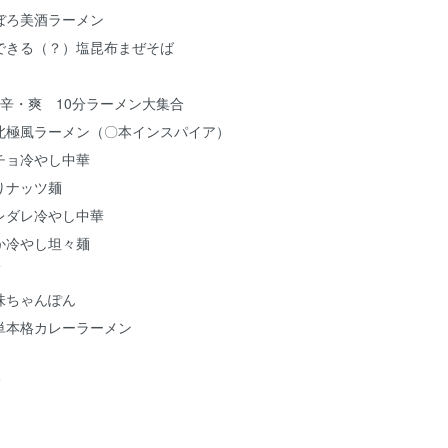
ぼろ美酒ラーメン
できる（？）塩昆布まぜそば
辛・爽 10分ラーメン大集合
北極風ラーメン（〇本インスパイア）
チョ冷やし中華
りナッツ麺
レダレ冷やし中華
か冷やし坦々麺
麺
味ちゃんぽん
単本格カレーラーメン