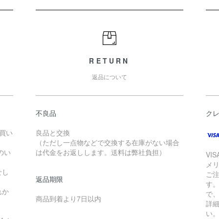
RETURN
返品について
不良品
ク
お買い
良品と交換
（ただし一点物などで交換する在庫がない場合
のい
は代金をお返しします。送料は弊社負担）
VI
メ
せし
ご
返品期限
す
れか
で
商品到着より7日以内
詳
い