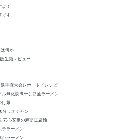
すよ！
華です。
とは何か
市販生麺レビュー
ン選手権大会レポート／レシピ
マル無化調煮干し醤油ラーメン
つけ麺
0分ラオシャン
単 安心安定の麻婆豆腐麺
ムチラーメン
屋台ラーメン