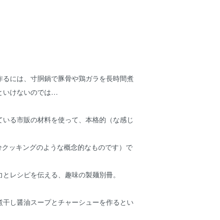
作るには、寸胴鍋で豚骨や鶏ガラを長時間煮
といけないのでは…
ている市販の材料を使って、本格的（な感じ
3分クッキングのような概念的なものです）で
力とレシピを伝える、趣味の製麺別冊。
煮干し醤油スープとチャーシューを作るとい