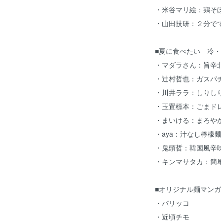
・米谷マリ絵：鶏そ
・山田技研：２分で
■夏に食べたい 冷・
・マダラさん：旨辛
・辻村哲也：ガスパ
・川井ララ：しりし
・玉置標本：ごまド
・まいける：まろや
・aya：汁なし檸檬
・鬼頭哲：韓国風辛
・キンマサタカ：簡
■オリジナル麺マンガ
・パリッコ
・近頃チモ