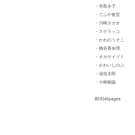
・寺島令子
・てふや食堂
・川崎タカオ
・スケラッコ
・かわのうそこ
・鶴谷香央理
・オカヤイヅミ
・かわいしのぶ
・油虫太郎
・小林銅蟲
B5判46pages