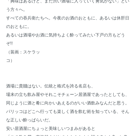
「興味はあるけど、まだ渋い酒場に入っていく勇気がない」とい
う方々へ。
すべての吞兵衛たちへ。今夜のお酒のおともに、あるいは休肝日
のおともに。
あるいは酒場やお酒に気持ちよく酔ってみたい下戸の方もどう
ぞ!!
（装画：スケラッ
コ
酒場に貴賤はない。伝統と格式を誇る名店も、
場末の立ち飲み屋やそれこそチェーン居酒屋であったとしても、
同じように酒と肴に向かいあえるのがいい酒飲みなんだと思う。
パリッコはどこへ行っても楽しく酒を飲む術を知っている、そん
な正しい酔っぱらいだ。
安い居酒屋にちょっと美味しいつまみがあると