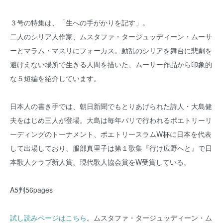
３号の特集は、「生への手がかりを記す」。
二人のシリア人作家、ムスタファ・タージュッディーン・ムーサ
ーとマラム・マスリにフォーカス。動乱のシリアを舞台に悲劇を
避けえない場所で生きる人間を描いた、ムーサー作品から印象的
な５短編を紹介しています。
日本人の書き手では、朝日新聞でもとりあげられた詩人・大島健
夫をはじめ三人が登場。大島は毎年パリで行われるポエトリーリ
ーディングのトーナメント、ポエトリースラムW杯に日本を代表
して出場しており、服部真里子は第１歌集『行け広野へと』で日
本歌人クラブ新人賞、現代歌人協会賞をW受賞している。
A5判56pages
試し読みページはこちら
。ムスタファ・タージュッディーン・ム