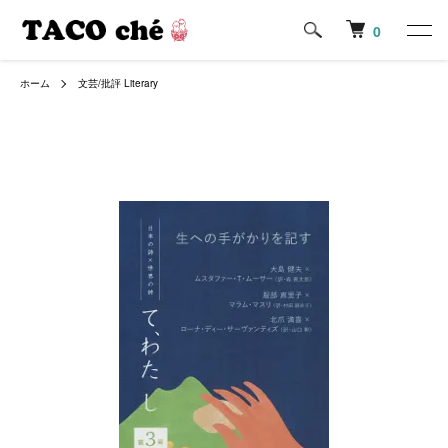
0
ホーム
文芸/批評 Literary