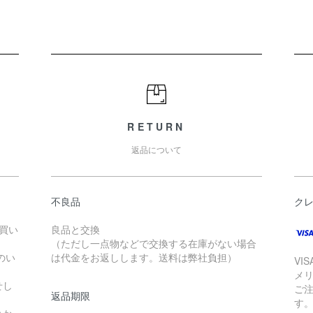
RETURN
返品について
不良品
ク
お買い
良品と交換
（ただし一点物などで交換する在庫がない場合
のい
は代金をお返しします。送料は弊社負担）
VI
メ
せし
ご
返品期限
す