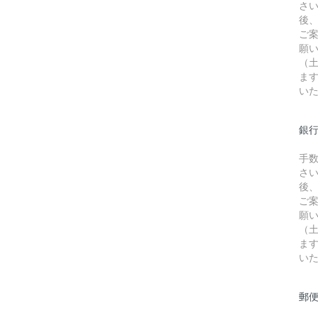
さ
後
ご
願
（
ま
い
銀行
手
さ
後
ご
願
（
ま
い
郵