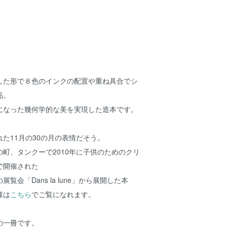
した形で８色のインクの配置や重ね具合でシ
品。
になった幾何学的な美を実現した造本です。
た11月の30の月の表情だそう。
町、タンクーで2010年に子供のためのクリ
で開催された
覧会「Dans la lune」から展開した本
様は
こちら
でご覧になれます。
の一冊です。