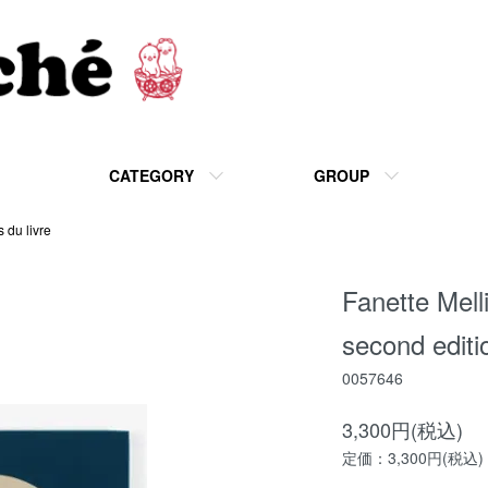
CATEGORY
GROUP
s du livre
Fanette Mel
second editi
0057646
3,300円(税込)
定価：3,300円(税込)