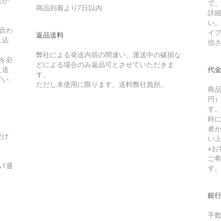
れか
で
商品到着より7日以内
詳
い
合わ
イ
返品送料
し込
信
弊社による発送内容の間違い、運送中の破損な
を必
どによる場合のみ返品可とさせていただきま
え送
代
す。
ざい
ただし未使用に限ります。送料弊社負担。
商品
円）
す
時
者か
受け
い
※
ご
1週
す
銀
手