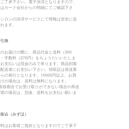
、ご了承下さい。電子決済となりますので、
細はカード会社からの明細にてご確認下さ
。
プシロンの決済サービスにて情報は安全に送
されます。
金引換
のお届けの際に、商品代金と送料（300
・手数料（270円）をちょうだいいたしま
。お支払いは現金のみで承ります。商品到着
に配送者にお支払い下さい。領収証は発送業
らの発行となります。10000円以上、お買
上げの場合は、送料は無料になります。
お客様都合でお受け取りができない場合や再送
希望の場合は、別途、送料をお支払い願いま
。
行振込（みずほ）
数料はお客様ご負担となりますのでご了承下