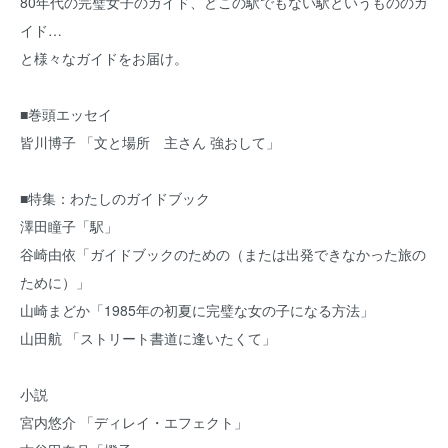
80年代の完璧女子のガイド、どこの駅でもない駅というもののガ
イド…
と様々なガイドをお届け。
■巻頭エッセイ
皆川博子 「文と場所 主さん 強おして」
■特集：わたしのガイドブック
澤田瞳子「駅」
谷崎由依「ガイドブックのための（または出発できなかった旅の
ために）」
山崎まどか「1985年の初夏に完璧な女の子になる方法」
山田航 「ストリート書道に逢いたくて」
小説
宮内悠介 「ディレイ・エフェクト」