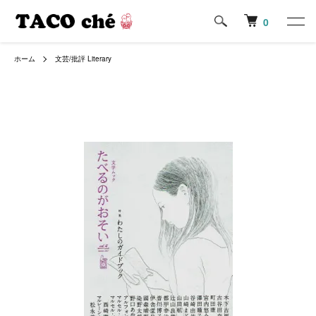
0
ホーム
文芸/批評 Literary