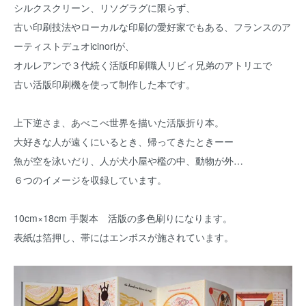
シルクスクリーン、リソグラグに限らず、
古い印刷技法やローカルな印刷の愛好家でもある、フランスのア
ーティストデュオicinoriが、
オルレアンで３代続く活版印刷職人リビィ兄弟のアトリエで
古い活版印刷機を使って制作した本です。
上下逆さま、あべこべ世界を描いた活版折り本。
大好きな人が遠くにいるとき、帰ってきたときーー
魚が空を泳いだり、人が犬小屋や檻の中、動物が外…
６つのイメージを収録しています。
10cm×18cm 手製本 活版の多色刷りになります。
表紙は箔押し、帯にはエンボスが施されています。