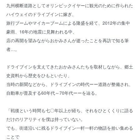
九州横断道路としてオリンピックイヤーに観光のために作られた
ハイウェイのドライブインに嫁ぎ、
旅行ブームやマイカーブームによる隆盛を経て、2012年の集中
豪雨、16年の地震に見舞われる中、
店の再開を望みながらおかみさんが逝ったことを再訪で知る筆
者…。
ドライブインを支えてきたおかみさんたちを取材しながら、郷土
史資料から歴史をひもといたり、
当時の新聞などから、ドライブインの時代ーー道路が整備され、
自動車が普及する60年代～70年代ーーを辿る。
「戦後という時間も七〇年以上が経ち、それをひとくくりに語る
だけのリアリティを僕は持っていない。
でも、街道沿いに残るドライブイン一軒一軒の物語を拾い集める
ことで