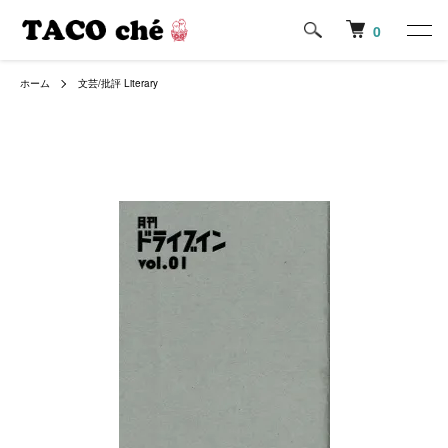
0
ホーム
文芸/批評 Literary