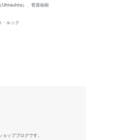
irauhira）、菅原祐樹
ス・ルック
ショップブログです。