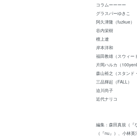
コラムーーーー
グラスパーゆきこ
阿久津隆（fuzkue）
谷内栄樹
檀上遼
岸本洋和
福田教雄（スウィー
片岡ハルカ（100yen
森山裕之（スタンド
三品輝起（FALL）
迫川尚子
近代ナリコ
編集：森田真規（『
（『nu』）、小林英