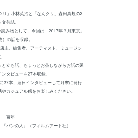
ＤＵ」小林英治と「なんクリ」森田真規の3
る文芸誌。
ない読み物として、今回は「2017年３月東京」
物）の話を収録。
書店主、編集者、アーティスト、ミュージシ
に
っと立ち話、ちょっとお茶しながらお話の延
インタビューを27本収録。
の間に27本、連日インタビューして月末に発行
感やカジュアル感をお楽しみください。
） 百年
 『パンの人』（フィルムアート社）
）