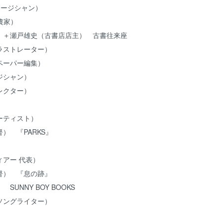
o（ミュージシャン）
rs（農家）
）＋瀬戸雄史（古書店店主） 古書往来座
ラストレーター）
ペーパー編集）
ージシャン）
ィレクター）
ー）
アーティスト）
） 『PARKS』
）
アー 代表）
督） 『息の跡』
UNNY BOY BOOKS
ソングライター）