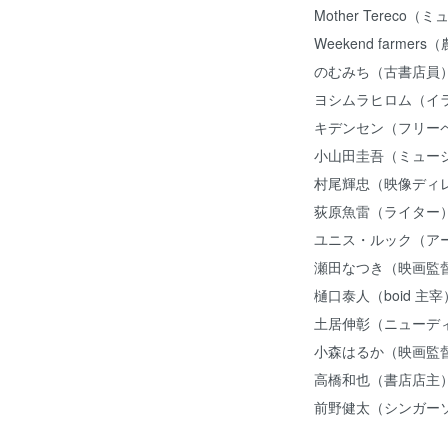
Mother Terec
Weekend farme
のむみち（古書店員
ヨシムラヒロム（イ
キデンセン（フリー
小山田圭吾（ミュ
村尾輝忠（映像デ
荻原魚雷（ライタ
ユニス・ルック（
瀬田なつき（映画監督
樋口泰人（boid 主宰
土居伸彰（ニューディ
小森はるか（映画監
高橋和也（書店店主） S
前野健太（シンガー