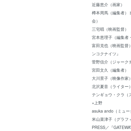
近藤恵介（画家）
樽本周馬（編集者）
会）
三宅唱（映画監督
宮本恵理子（編集者
富田克也（映画監督
ンコクナイツ』
菅野信介（ジャーク
宮田文久（編集者
大川景子（映像作
北沢夏音（ライタ
テンギョウ・クラ（
×上野
asuka ando（
米山菜津子（グラフ
PRESS／『GATEWA