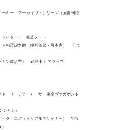
ドーキー・アーカイヴ・シリーズ（国書刊行
）
・ライター） 家族ノート
）＋相澤虎之助（映画監督・脚本家） 『バ
チキン屋店主） 武蔵小山 アマラブ
）
家）
ー）
ストーリーテラー） ザ・東京ヴァガボンド
ミュージシャン）
ィック・エディトリアルデザイナー） YYY
Y』