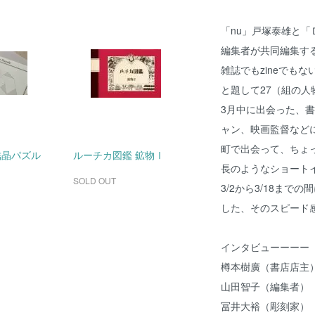
「nu」戸塚泰雄と「
編集者が共同編集す
雑誌でもzineでも
と題して27（組の人
3月中に出会った、
ャン、映画監督など
町で出会って、ちょ
結晶パズル
ルーチカ図鑑 鉱物Ⅰ
長のようなショート
SOLD OUT
3/2から3/18まで
した、そのスピード
インタビューーーー
樽本樹廣（書店店主
山田智子（編集者）
冨井大裕（彫刻家