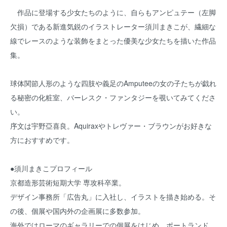
作品に登場する少女たちのように、自らもアンピュテー（左脚
欠損）である新進気鋭のイラストレーター須川まきこが、繊細な
線でレースのような装飾をまとった優美な少女たちを描いた作品
集。
球体関節人形のような四肢や義足のAmputeeの女の子たちが戯れ
る秘密の化粧室、バーレスク・ファンタジーを覗いてみてくださ
い。
序文は宇野亞喜良。Aquiraxやトレヴァー・ブラウンがお好きな
方におすすめです。
●須川まきこプロフィール
京都造形芸術短期大学 専攻科卒業。
デザイン事務所「広告丸」に入社し、イラストを描き始める。そ
の後、個展や国内外の企画展に多数参加。
海外ではローマのギャラリーでの個展をはじめ、ポートランド、