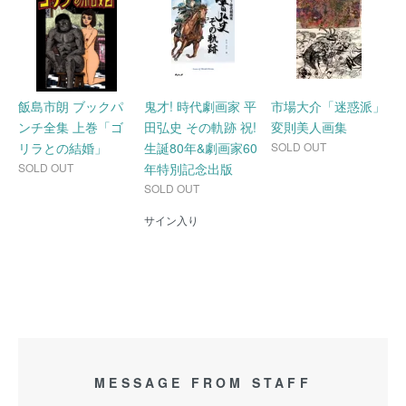
飯島市朗 ブックパ
鬼才! 時代劇画家 平
市場大介「迷惑派」
ンチ全集 上巻「ゴ
田弘史 その軌跡 祝!
変則美人画集
リラとの結婚」
生誕80年&劇画家60
SOLD OUT
SOLD OUT
年特別記念出版
SOLD OUT
サイン入り
MESSAGE FROM STAFF