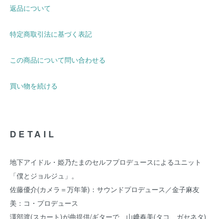
返品について
特定商取引法に基づく表記
この商品について問い合わせる
買い物を続ける
DETAIL
地下アイドル・姫乃たまのセルフプロデュースによるユニット
「僕とジョルジュ」。
佐藤優介(カメラ＝万年筆)：サウンドプロデュース／金子麻友
美：コ・プロデュース
澤部渡(スカート)が曲提供/ギターで、山﨑春美(タコ、ガセネタ)