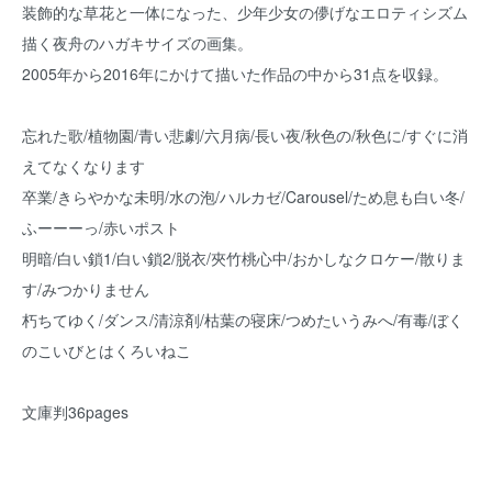
装飾的な草花と一体になった、少年少女の儚げなエロティシズム
描く夜舟のハガキサイズの画集。
2005年から2016年にかけて描いた作品の中から31点を収録。
忘れた歌/植物園/青い悲劇/六月病/長い夜/秋色の/秋色に/すぐに消
えてなくなります
卒業/きらやかな未明/水の泡/ハルカゼ/Carousel/ため息も白い冬/
ふーーーっ/赤いポスト
明暗/白い鎖1/白い鎖2/脱衣/夾竹桃心中/おかしなクロケー/散りま
す/みつかりません
朽ちてゆく/ダンス/清涼剤/枯葉の寝床/つめたいうみへ/有毒/ぼく
のこいびとはくろいねこ
文庫判36pages