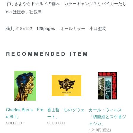
すけきよやらドナルドの群れ、カラーギャング？なバイカーたち
etc.は圧巻、壮観!!!
菊判 218×152 128pages オールカラー 小口塗装
RECOMMENDED ITEM
Charles Burns「Fre
香山哲「心のクウェ
カール・ウィルス
e Shit」
ート」
「切腹姫とスケ番ジ
SOLD OUT
SOLD OUT
ェシカ」
1,210円(税込)