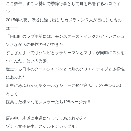
ここ数年、すごい勢いで季節行事として町を席巻するハロウィ～
ン。
2015年の夜、渋谷に繰り出したカメラマン５人が目にしたもの
はーー
「円山町のラブホ前には、モンスターズ・インクのアトレクショ
ンさながらの長蛇の列ができた。
すしざんまいではゾンビとサラリーマンとマリオが同時にスシを
つまんだ」という光景。
迷走する日本のクールジャパンとは別のクリエイティブと多様性
にあふれた
町中にあふれかえるクールなショーに飛び込み、ポケモンGOよ
ろしく
採集した様々なモンスターたち128ページ分!!!
店の中、歩道に車道にワラワラあふれかえる
ゾンビ女子高生、スケルトンカップル、