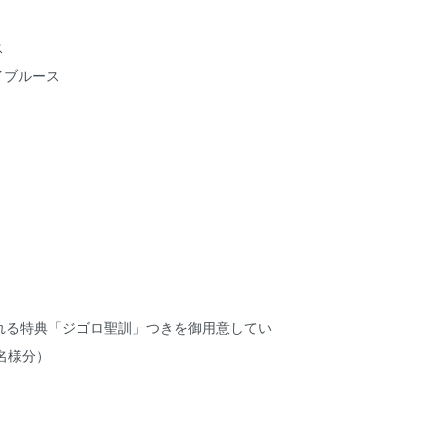
ス
イブルース
れる特典「ジゴロ聖訓」つきを御用意してい
名様分）