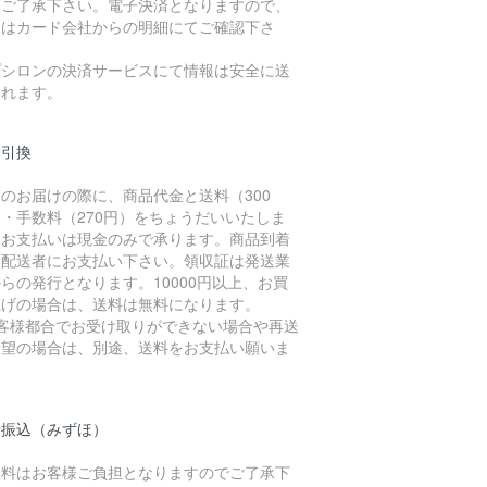
、ご了承下さい。電子決済となりますので、
細はカード会社からの明細にてご確認下さ
。
プシロンの決済サービスにて情報は安全に送
されます。
金引換
のお届けの際に、商品代金と送料（300
・手数料（270円）をちょうだいいたしま
。お支払いは現金のみで承ります。商品到着
に配送者にお支払い下さい。領収証は発送業
らの発行となります。10000円以上、お買
上げの場合は、送料は無料になります。
お客様都合でお受け取りができない場合や再送
希望の場合は、別途、送料をお支払い願いま
。
行振込（みずほ）
数料はお客様ご負担となりますのでご了承下