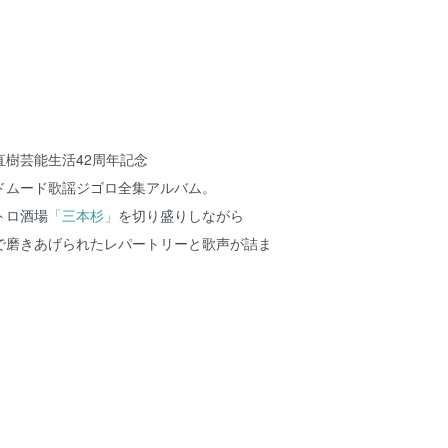
直樹芸能生活42周年記念
ドムード歌謡ジゴロ全集アルバム。
トロ酒場
「三本杉」
を切り盛りしながら
で磨きあげられたレパートリーと歌声が詰ま
。