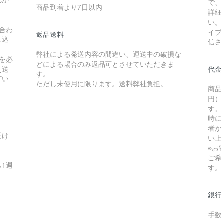
で
商品到着より7日以内
詳
い
合わ
イ
返品送料
し込
信
弊社による発送内容の間違い、運送中の破損な
を必
どによる場合のみ返品可とさせていただきま
え送
代
す。
ざい
ただし未使用に限ります。送料弊社負担。
商品
円）
す
時
者か
受け
い
※
ご
1週
す
銀
手