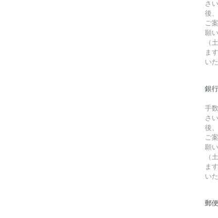
さ
後
ご
願
（
ま
い
銀行
手
さ
後
ご
願
（
ま
い
郵