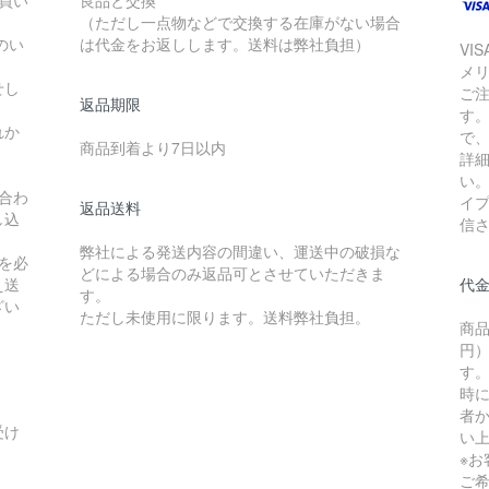
お買い
良品と交換
（ただし一点物などで交換する在庫がない場合
のい
は代金をお返しします。送料は弊社負担）
VI
メ
せし
ご
返品期限
す
れか
で
商品到着より7日以内
詳
い
合わ
イ
返品送料
し込
信
弊社による発送内容の間違い、運送中の破損な
を必
どによる場合のみ返品可とさせていただきま
え送
代
す。
ざい
ただし未使用に限ります。送料弊社負担。
商品
円）
す
時
者か
受け
い
※
ご