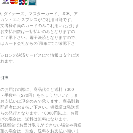
SA, ダイナーズ、マスターカード、JCB、ア
リカン・エキスプレスがご利用可能です。
注文者様名義のカードのみご利用いただけま
。お支払回数は一括払いのみとなりますの
、ご了承下さい。電子決済となりますので、
細はカード会社からの明細にてご確認下さ
。
プシロンの決済サービスにて情報は安全に送
されます。
金引換
のお届けの際に、商品代金と送料（300
・手数料（270円）をちょうだいいたしま
。お支払いは現金のみで承ります。商品到着
に配送者にお支払い下さい。領収証は発送業
らの発行となります。10000円以上、お買
上げの場合は、送料は無料になります。
お客様都合でお受け取りができない場合や再送
希望の場合は、別途、送料をお支払い願いま