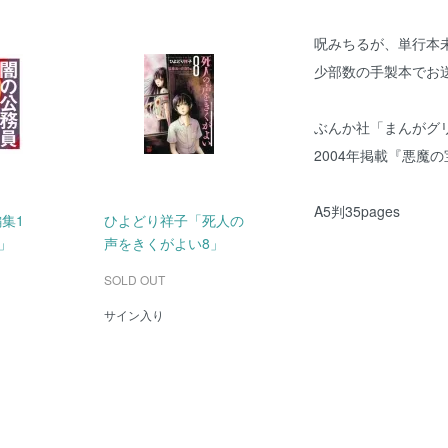
呪みちるが、単行本
少部数の手製本でお
ぶんか社「まんがグリ
2004年掲載『悪魔
A5判35pages
編集1
ひよどり祥子「死人の
」
声をきくがよい8」
SOLD OUT
サイン入り