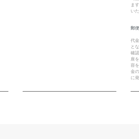
ま
い
郵
代
と
確
座
容
金
に