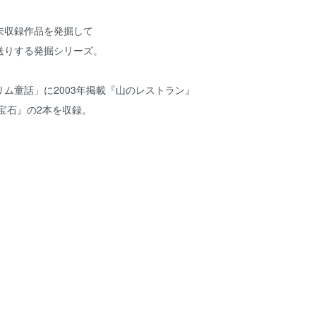
未収録作品を発掘して
送りする発掘シリーズ。
ム童話」に2003年掲載『山のレストラン』
の宝石』の2本を収録。