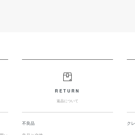
RETURN
返品について
不良品
ク