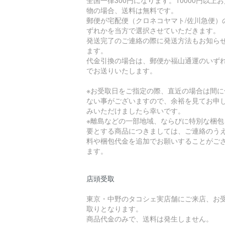
全国一律300円になります。10000円以上
物の場合、送料は無料です。
郵便が宅配便（クロネコヤマト/佐川急便）
ずれかを当方で選択させていただきます。
発送完了のご連絡の際に発送方法もお知ら
ます。
代金引換の場合は、郵便か福山通運のいず
でお送りいたします。
※お受取日をご指定の際、直近の場合は間に
ない事がございますので、余裕を見てお申
みいただけましたら幸いです。
※離島などの一部地域、ならびに特別な梱包
要とする商品につきましては、ご連絡のう
料や梱包代金を追加でお願いすることがご
ます。
店頭受取
東京・中野のタコシェ実店舗にご来店、お
取りとなります。
商品代金のみで、送料は発生しません。