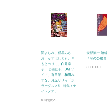
関よしみ、稲垣みさ
安部慎一 短
お、かずはしとも、き
「闇の公務員
もとのりこ、白井幸
SOLD OUT
子、七色虹子、DATゾ
イド、有田景、和田み
ずな、月丘リリィ「ホ
ラーグルメ5 特集：ナ
イトメア」
880円(税込)