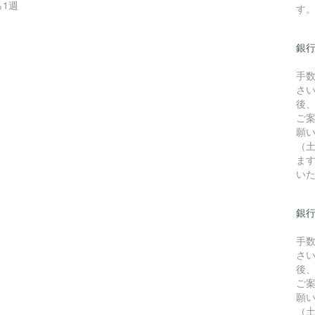
1週
す
銀
手
さ
後
ご
願
（
ま
い
銀行
手
さ
後
ご
願
（