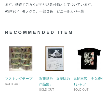
ます。鉄道すごろくが折り込み付録としてついています。
A5判96P モノクロ、一部２色 ビニールカバー装
RECOMMENDED ITEM
マスキングテープ
近藤聡乃「近藤聡乃
丸尾末広 少女椿4
SOLD OUT
作品集」
Tシャツ
SOLD OUT
SOLD OUT