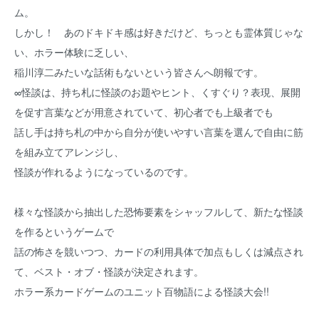
ム。
しかし！ あのドキドキ感は好きだけど、ちっとも霊体質じゃな
い、ホラー体験に乏しい、
稲川淳二みたいな話術もないという皆さんへ朗報です。
∞怪談は、持ち札に怪談のお題やヒント、くすぐり？表現、展開
を促す言葉などが用意されていて、初心者でも上級者でも
話し手は持ち札の中から自分が使いやすい言葉を選んで自由に筋
を組み立てアレンジし、
怪談が作れるようになっているのです。
様々な怪談から抽出した恐怖要素をシャッフルして、新たな怪談
を作るというゲームで
話の怖さを競いつつ、カードの利用具体で加点もしくは減点され
て、ベスト・オブ・怪談が決定されます。
ホラー系カードゲームのユニット百物語による怪談大会!!