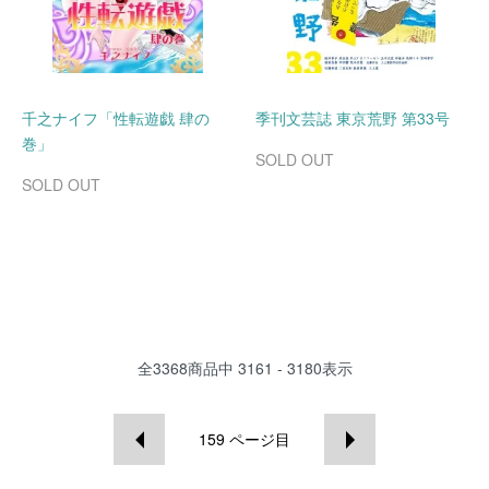
千之ナイフ「性転遊戯 肆の
季刊文芸誌 東京荒野 第33号
巻」
SOLD OUT
SOLD OUT
全
3368
商品中
3161 - 3180
表示
159
ページ目