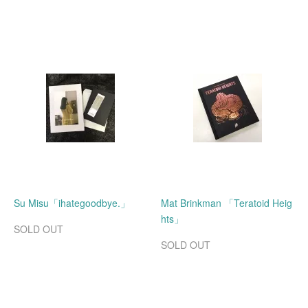
Su Misu「ihategoodbye.」
Mat Brinkman 「Teratoid Heig
hts」
SOLD OUT
SOLD OUT